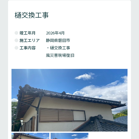
樋交換工事
竣工年月
2026年4月
施工エリア
静岡県磐田市
工事内容
・樋交換工事
風災害現場復旧