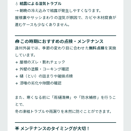
💧
結露による湿気トラブル
→ 朝晩の冷え込みで結露が発生しやすくなります。
屋根裏やサッシまわりの湿気が原因で、カビや木材腐食が
進むケースも少なくありません。
🧰 この時期におすすめの点検・メンテナンス
遠州外装では、季節の変わり目に合わせた
無料点検
を実施
しています。
🔹 屋根のズレ・割れチェック
🔹 外壁の塗膜・コーキング確認
🔹 樋（とい）の詰まりや破損点検
🔹 漆喰の劣化や隙間の確認
また、寒くなる前に「雨樋清掃」や「防水補修」を行うこ
とで、
冬の凍結トラブルや雨漏りを未然に防ぐことができます。
🌟 メンテナンスのタイミングが大切！