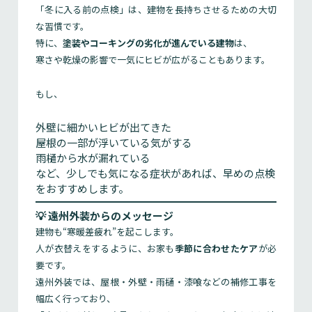
「冬に入る前の点検」は、建物を長持ちさせるための大切
な習慣です。
特に、
塗装やコーキングの劣化が進んでいる建物
は、
寒さや乾燥の影響で一気にヒビが広がることもあります。
もし、
外壁に細かいヒビが出てきた
屋根の一部が浮いている気がする
雨樋から水が漏れている
など、少しでも気になる症状があれば、早めの点検
をおすすめします。
💡 遠州外装からのメッセージ
建物も“寒暖差疲れ”を起こします。
人が衣替えをするように、お家も
季節に合わせたケア
が必
要です。
遠州外装では、屋根・外壁・雨樋・漆喰などの補修工事を
幅広く行っており、