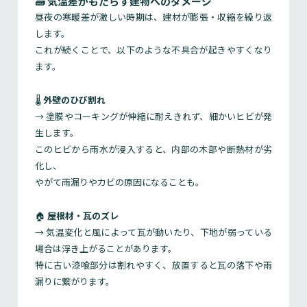
🧱 気温差がもたらす建物へのダメージ
昼夜の寒暖差が激しい時期は、建材が膨張・収縮を繰り返
します。
これが続くことで、以下のような不具合が起きやすくなり
ます。
🌡
外壁のひび割れ
→ 塗膜やコーキングが伸縮に耐えきれず、細かいヒビが発
生します。
このヒビから雨水が浸入すると、内部の木部や断熱材が劣
化し、
やがて雨漏りやカビの原因になることも。
🏠
屋根材・瓦のズレ
→ 気温変化と風によって瓦が動いたり、下地が弱っている
場合は浮き上がることがあります。
特に古い漆喰部分は割れやすく、放置すると瓦の落下や雨
漏りに繋がります。