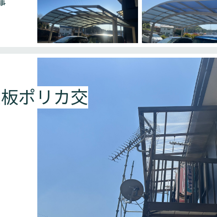
事
波板ポリカ交